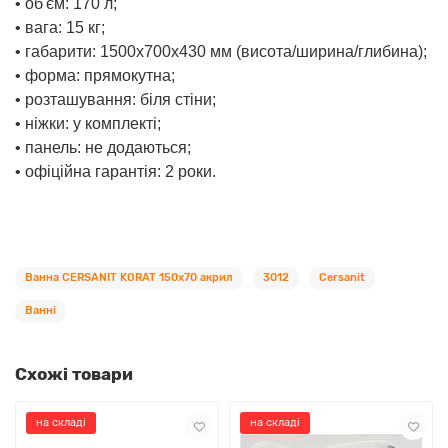
• об'єм: 170 л;
• вага: 15 кг;
• габарити: 1500х700х430 мм (висота/ширина/глибина);
• форма: прямокутна;
• розташування: біля стіни;
• ніжки: у комплекті;
• панель: не додаються;
• офіційна гарантія: 2 роки.
Ванна CERSANIT KORAT 150х70 акрил
3012
Cersanit
Ванні
Схожі товари
на складі
на складі