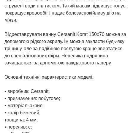
струмені води під тиском. Такий масаж підвищує тонус,
покращує кровообіг і надає болезаспокійливу дію на
м'язи.
Відреставрувати ванну Cersanit Korat 150x70 можна за
допомогою рідкого акрилу. Їм можна закласти будь-яку
тріщину, але за подібною послугою краще звертатися
до спеціалізованих фірм. Невелика подряпина
зачищається за допомогою наждакового паперу.
Основні технічні характеристики моделі:
• виробник: Cersanit;
• призначення: побутове;
• матеріал: акрил;
• колір бежевий;
товщина: 4 мм;
• перелив: є;