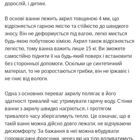
дорослій, і дитині.
В основі ванни лежить акрил товщиною 4 мм, що
відрізняється гарною якістю та стійкістю до швидкого
зносу. Він не деформується під вагою, легко миється
будь-якою побутовою хімією. Акрил також відрізняється
легкістю, тому ванна важить лише 15 кг. Ви зможете
самостійно підняти її на будь-який поверх і встановити
без сторонньої допомоги. Оскільки це синтетичний
матеріал, то не розростаються грибки, він не іржавіє і
не гниє від вологи.
Одна з основних переваг акрилу полягає в його
здатності тривалий час утримувати гарячу воду. Стінки
ванни з акрилу швидко нагріються, і протягом
тривалого часу зберігатимуть тепло. Це означає, що в
такій ванні можна дійсно довго лежати, не відчуваючи
дискомфорту. За бажання в неї можна вбудувати
гідромасажні форсунки, через які на тіло впливатимуть