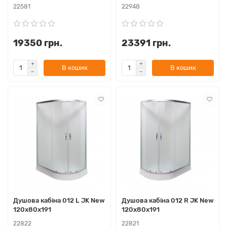
22581
22948
19350 грн.
23391 грн.
В кошик
В кошик
Душова кабіна 012 L JK New
Душова кабіна 012 R JK New
120x80x191
120x80x191
22822
22821