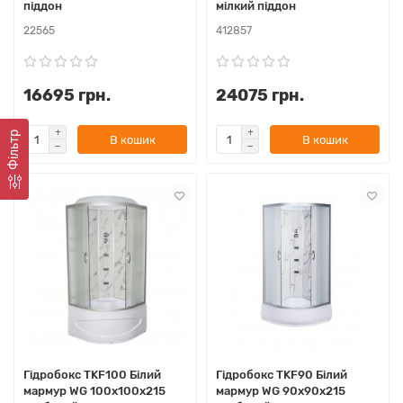
піддон
мілкий піддон
22565
412857
16695 грн.
24075 грн.
Фiльтр
В кошик
В кошик
Гідробокс TKF100 Білий
Гідробокс TKF90 Білий
мармур WG 100x100x215
мармур WG 90x90x215