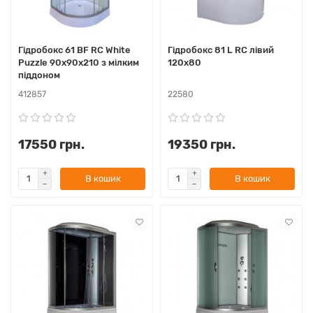
Гідробокс 61 BF RC White
Гідробокс 81 L RC лівий
Puzzle 90х90х210 з мілким
120х80
піддоном
412857
22580
17550 грн.
19350 грн.
В кошик
В кошик