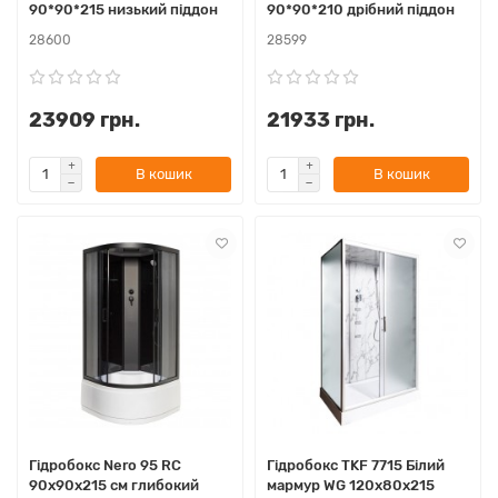
90*90*215 низький піддон
90*90*210 дрібний піддон
28600
28599
23909 грн.
21933 грн.
В кошик
В кошик
Гідробокс Nero 95 RC
Гідробокс TKF 7715 Білий
90x90х215 см глибокий
мармур WG 120х80x215