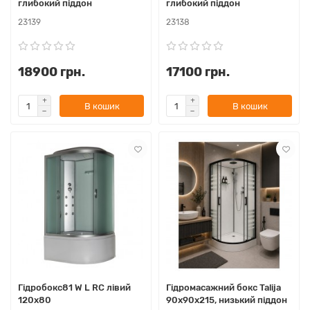
глибокий піддон
глибокий піддон
23139
23138
18900 грн.
17100 грн.
В кошик
В кошик
Гідробокс81 W L RC лівий
Гідромасажний бокс Talija
120х80
90x90x215, низький піддон