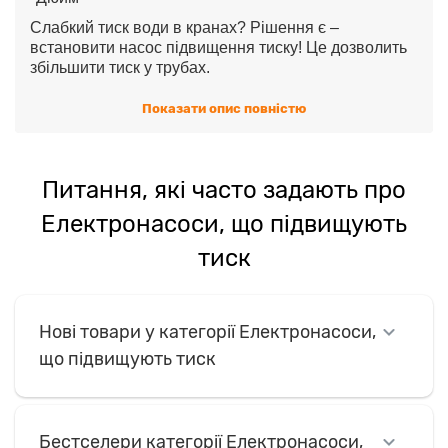
Слабкий тиск води в кранах? Рішення є –
встановити насос підвищення тиску! Це дозволить
збільшити тиск у трубах.
Насоси, що підвищують, підходять для приватних
Показати опис повністю
будинків, котеджів, дач, де натиск від міських мереж
недостатній. Вони легко монтуються.
В інтернет-магазині "Дюйм" представлено широкий
Питання, які часто задають про
вибір насосів для підвищення тиску від провідних
виробників.
Електронасоси, що підвищують
Ми пропонуємо насоси різної продуктивності як для
тиск
квартир, так і потужні моделі для приватних
будинків.
Зробіть замовлення на сайті або по телефону, і
протягом 1-2 днів насос буде доставлений до будь-
Нові товари у категорії Електронасоси,
якої точки Кривого Рогу.
що підвищують тиск
Купуйте насоси в "Дюймі" та забудьте про проблеми
слабкого напору води!
Бестселери категорії Електронасоси,