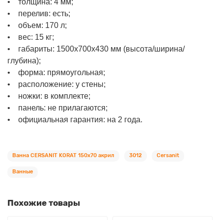
• толщина: 4 мм;
• перелив: есть;
• объем: 170 л;
• вес: 15 кг;
• габариты: 1500х700х430 мм (высота/ширина/
глубина);
• форма: прямоугольная;
• расположение: у стены;
• ножки: в комплекте;
• панель: не прилагаются;
• официальная гарантия: на 2 года.
Ванна CERSANIT KORAT 150х70 акрил
3012
Cersanit
Ванные
Похожие товары