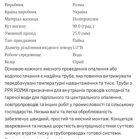
Виробник
Розма
Країна виробник
Україна
Матеріал косинця
Поліпропілен
Кут вигину
90.0 (град.)
Умовний прохід
25.0 (мм)
Тип приєднання
Пайка
Діаметр різьблення вхідного отвору
1/2"В
Робоче середовище
Вода
Колір
Сірий
Основою кожного якісного проведення опалення або
водопостачання є надійна труба, яка повинна витримувати
передбачувані температурні навантаження та тиск. Труби з
PPR ROZMA
призначені для внутрішніх проводів холодної та
гарячої води для підпільного та центрального опалення,
повітропроводів та інших робіт у промисловості та сільському
господарстві. Низька вага та легка оброблюваність
забезпечує швидкий, простий та якісний монтаж. Концепція
зварювання та низька шорсткість внутрішньої стінки суттєво
знижує втрати тиску в трубопроводах готової системи.