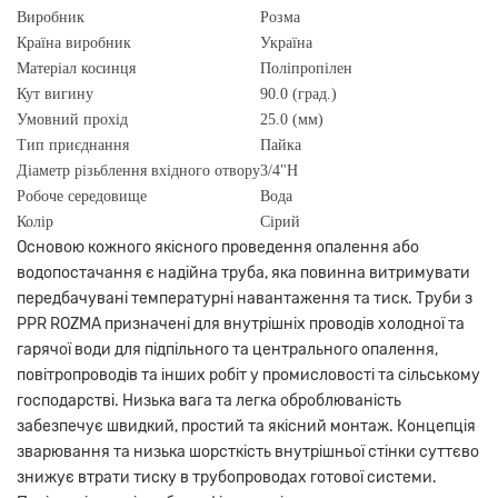
Виробник
Розма
Країна виробник
Україна
Матеріал косинця
Поліпропілен
Кут вигину
90.0 (град.)
Умовний прохід
25.0 (мм)
Тип приєднання
Пайка
Діаметр різьблення вхідного отвору
3/4"Н
Робоче середовище
Вода
Колір
Сірий
Основою кожного якісного проведення опалення або
водопостачання є надійна труба, яка повинна витримувати
передбачувані температурні навантаження та тиск. Труби з
PPR ROZMA призначені для внутрішніх проводів холодної та
гарячої води для підпільного та центрального опалення,
повітропроводів та інших робіт у промисловості та сільському
господарстві. Низька вага та легка оброблюваність
забезпечує швидкий, простий та якісний монтаж. Концепція
зварювання та низька шорсткість внутрішньої стінки суттєво
знижує втрати тиску в трубопроводах готової системи.