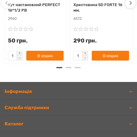
Кут настановний PERFEСT
Хрестовина SD FORTE 16
16*1/2 РВ
мм.
2960
6572
50 грн.
290 грн.
В кошик
В кошик
Iнформація
Служба підтримки
Каталог