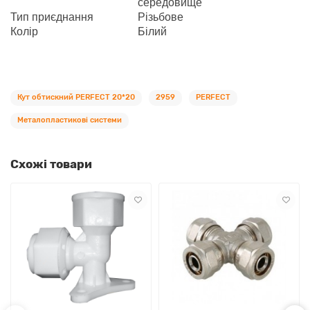
середовище
Тип приєднання
Різьбове
Колір
Білий
Кут обтискний PERFEСT 20*20
2959
PERFEСT
Металопластикові системи
Схожі товари