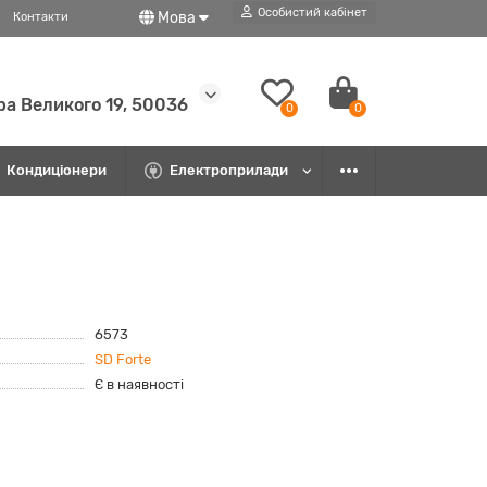
Особистий кабінет
Мова
Контакти
ра Великого 19, 50036
0
0
Кондиціонери
Електроприлади
6573
SD Forte
Є в наявності