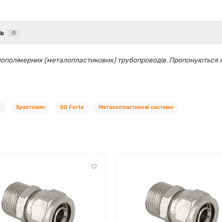
ь
0
полімерних (металопластикових) трубопроводів. Пропонуються як р
.
Хрестовин
SD Forte
Металопластикові системи