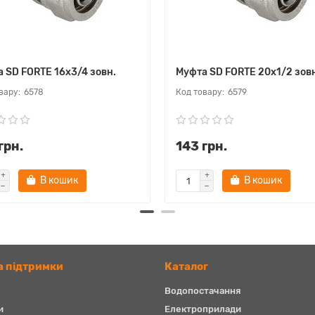
 SD FORTE 16х3/4 зовн.
Муфта SD FORTE 20х1/2 зов
6578
6579
грн.
143 грн.
В кошик
В кошик
 підтримки
Каталог
Водопостачання
и
Електроприлади