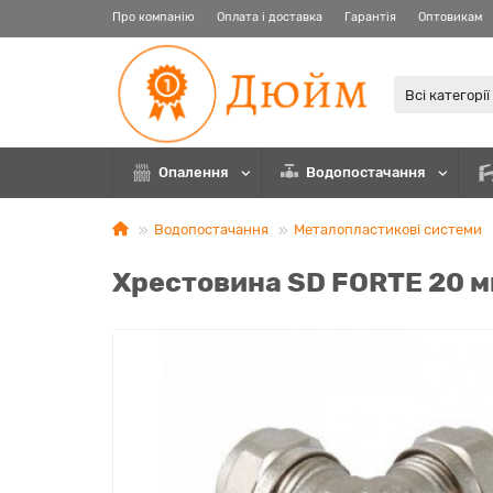
Про компанію
Оплата і доставка
Гарантія
Оптовикам
Всі категорії
Опалення
Водопостачання
Водопостачання
Металопластикові системи
Хрестовина SD FORTE 20 м