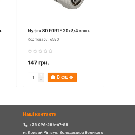
н.
Муфта SD FORTE 20х3/4 зовн.
Муфта SD
6580
147 грн.
359 гр
В кошик
Наші контакти
+38 096-286-67-88
м. Кривий Ріг, вул. Володимира Великого