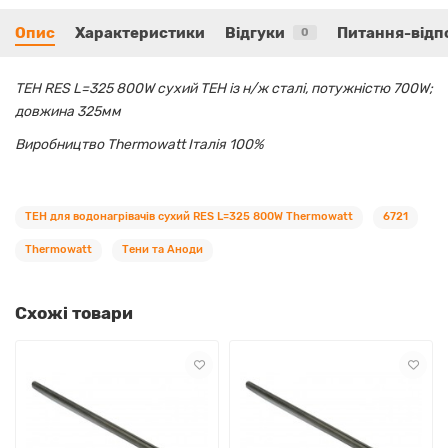
Опис
Характеристики
Відгуки
Питання-відп
0
ТЕН RES L=325 800W сухий ТЕН із н/ж сталі, потужністю 700W;
довжина 325мм
Виробництво Thermowatt Італія 100%
ТЕН для водонагрівачів сухий RES L=325 800W Thermowatt
6721
Thermowatt
Тени та Аноди
Схожі товари