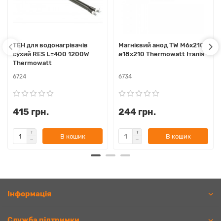
ТЕН для водонагрівачів
Магнієвий анод TW М6х210
сухий RES L=400 1200W
ø18х210 Thermowatt Італія
Thermowatt
6724
6734
415 грн.
244 грн.
В кошик
В кошик
Iнформація
Служба підтримки