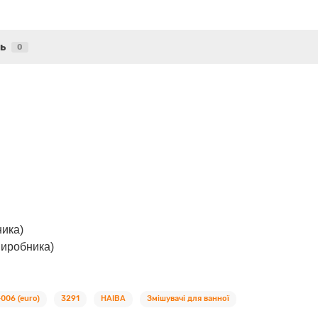
ь
0
ника)
виробника)
006 (euro)
3291
HAIBA
Змішувачі для ванної