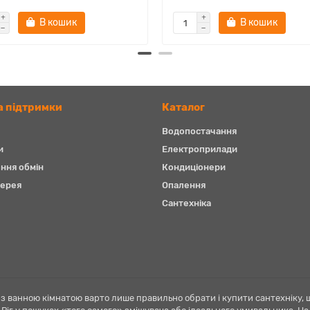
В кошик
В кошик
 підтримки
Каталог
Водопостачання
и
Електроприлади
ння обмін
Кондиціонери
ерея
Опалення
Сантехніка
у з ванною кімнатою варто лише правильно обрати і купити сантехніку, 