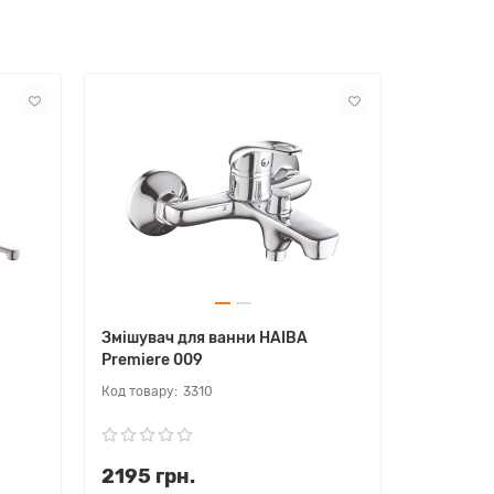
Змішувач для ванни HAIBA
Змішувач
Premiere 009
Houston 
3310
2195 грн.
3105 г