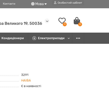
Особистий кабінет
Мова
Контакти
ра Великого 19, 50036
0
0
Кондиціонери
Електроприлади
3291
HAIBA
Є в наявності