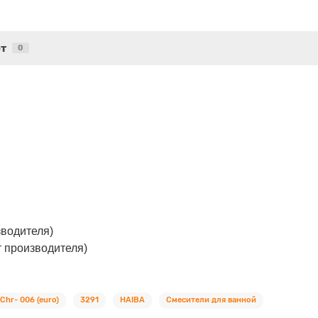
т
0
зводителя)
т производителя)
hr- 006 (euro)
3291
HAIBA
Смесители для ванной