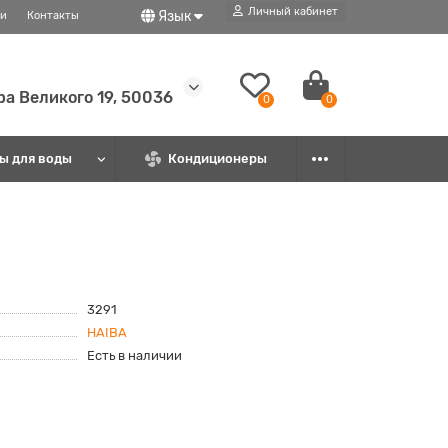
Личный кабинет
Язык
ти
Контакты
ира Великого 19, 50036
0
0
ы для воды
Кондиционеры
3291
HAIBA
Есть в наличии