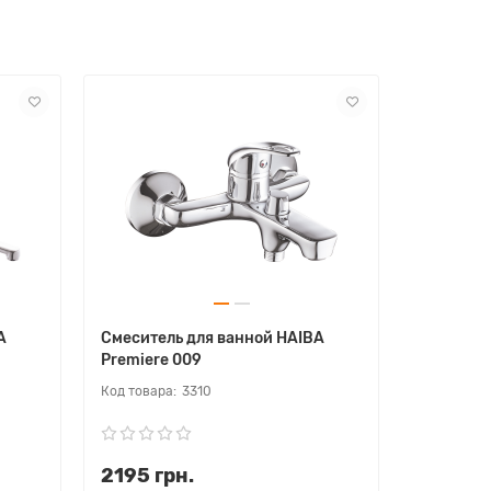
A
Смеситель для ванной HAIBA
Смесител
Premiere 009
Houston 
3310
2195 грн.
3105 г