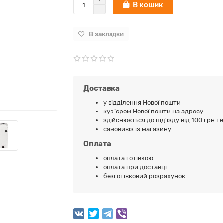
В кошик
В закладки
Доставка
у відділення Нової пошти
кур`єром Нової пошти на адресу
здійснюється до під'їзду від 100 грн т
самовивіз із магазину
Оплата
оплата готівкою
оплата при доставці
безготівковий розрахунок