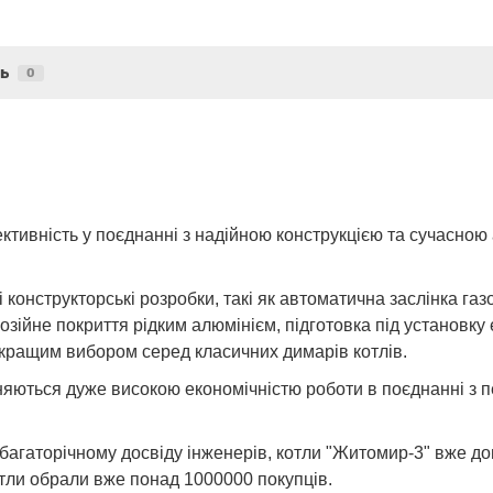
ь
0
ктивність у поєднанні з надійною конструкцією та сучасною
 конструкторські розробки, такі як автоматична заслінка га
озійне покриття рідким алюмінієм, підготовка під установку
найкращим вибором серед класичних димарів котлів.
ізняються дуже високою економічністю роботи в поєднанні з 
агаторічному досвіду інженерів, котли "Житомир-3" вже до
котли обрали вже понад 1000000 покупців.