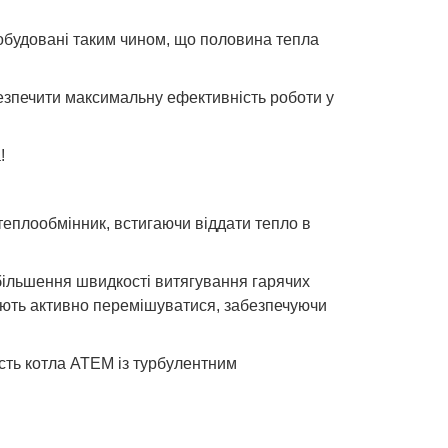
 побудовані таким чином, що половина тепла
безпечити максимальну ефективність роботи у
!
 теплообмінник, встигаючи віддати тепло в
збільшення швидкості витягування гарячих
нають активно перемішуватися, забезпечуючи
ість котла АТЕМ із турбулентним