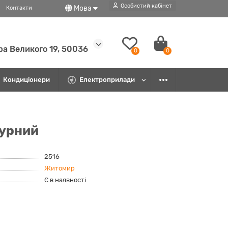
Особистий кабінет
Мова
Контакти
ра Великого 19, 50036
0
0
Кондиціонери
Електроприлади
турний
2516
Житомир
Є в наявності