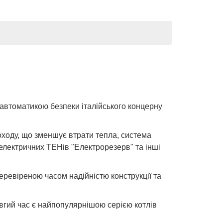
 автоматикою безпеки італійського концерну
зоходу, що зменшує втрати тепла, система
 електричних ТЕНів "Електрорезерв" та інші
перевіреною часом надійністю конструкції та
вгий час є найпопулярнішою серією котлів