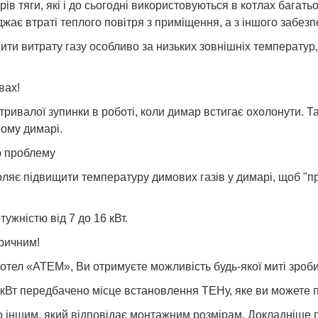
рів тяги, які і до сьогодні використовуються в котлах бага
жає втраті теплого повітря з приміщення, а з іншого забезп
и витрату газу особливо за низьких зовнішніх температур, к
вах!
тривалої зупинки в роботі, коли димар встигає охолонути. 
ному димарі.
ю проблему
ляє підвищити температуру димових газів у димарі, щоб "пр
жністю від 7 до 16 кВт.
тричним!
отел «АТЕМ», Ви отримуєте можливість будь-якої миті зроби
 кВт передбачено місце встановлення ТЕНу, яке ви можете п
о іншим, який відповідає монтажним розмірам. Докладніше п