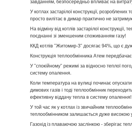
завданням, безпосередньо впливає на витрату 
У котлах застарілої конструкції, розроблених
просто вилітає в димар практично не затримую
На відміну від котлів застарілої конструкції
поєднанні зі зменшеним споживанням газу!
ККД котлів "Житомир-3" досягає 94%, що є ду
Конструкція теплообмінника Атем передбачає 
У "спокійному" режимі за відносно теплої пог
систему опалення.
Коли температура на вулиці починає опускати
димових газів і тоді теплообмінник переходит
ефективну віддачу тепла в систему опалення!
У той час як у котлах із звичайним теплообмі
теплообмінником залишається дуже високою у
Газохід із плаваючою заслінкою - зберігає теп