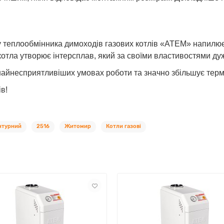
у теплообмінника димоходів газових котлів «АТЕМ» напилює
котла утворює інтерсплав, який за своїми властивостями дуж
 найнесприятливіших умовах роботи та значно збільшує термі
в!
нтурний
2516
Житомир
Котли газові