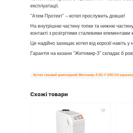
експлуатації.
"Атем Протект" – котел прослужить довше!
На внутрішню частину топки та нижню частин
контакті з розігрітими сталевими елементами 
Це надійно захищає котел від корозії навіть у
Гарантія на казани "Житомир-3" складає 6 рокі
Котел газовий димохідний Житомир-3 КС-Г-010 СН одноко
Схожі товари