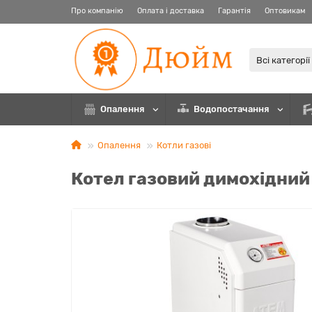
Про компанію
Оплата і доставка
Гарантія
Оптовикам
Всі категорії
Опалення
Водопостачання
Опалення
Котли газові
Котел газовий димохідни