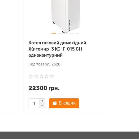
Котел газовий димохідний
Котел га
Житомир-3 КС-Г-015 СН
Житомир
одноконтурний
двоконт
2520
22300 грн.
24830 
В кошик