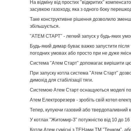
На відміну від простих "відкритих" компенсато
засувкою газоходу, яка з одного боку перешкод
Таке конструктивне рішення дозволило зменшит
збільшується.
"АТЕМ СТАРТ" - легкий запуск у будь-яких умо
Будь-який димар буває важко запустити після 
погодних умовах або просто при не дуже якіс
Система "Атем Старт" допомагає вирішити ц
При запуску котла система "Атем Старт" дозво
димохід для стабілізації тяги.
Системою Атем Старт оснащуються моделі поту
Атем Електрорезерв - зробіть свій котел елек
Тепер, купуючи газовий або твердопаливний к
У котлах "Житомир-3" потужністю від 10 до 16
Котли Атем сумісні з ТЕНами ТМ "Тенком", аб