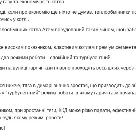
газу та економічність котла.
 тоді, коли про економію ще ніхто не думав, теплообмінники
чись у котлі.
, теплообмінник котла Атем побудований таким чином, щоб за
же високим показником, властивим котлам преміум сегмента
два режими роботи – спокійний та турбулентний.
оди на вулиці гарячі гази плавно проходять весь шлях через
ся нижче, тяга в димарі значно зростає, що призводить до 
ь у "турбулентний" режим роботи, в якому гарячі гази почи
нником, при зростанні тяги, ККД може різко падати, ефективн
 будь-якому режимі роботи!
ло!