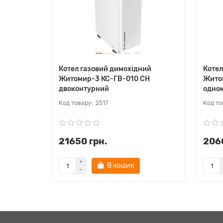
Котел газовий димохідний
Котел
Житомир-3 КС-ГВ-010 СН
Жито
двоконтурний
одно
2517
21650 грн.
2060
В кошик