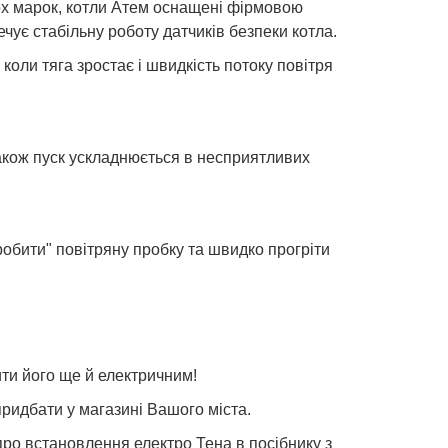
тьох марок, котли Атем оснащені фірмовою
ечує стабільну роботу датчиків безпеки котла.
оли тяга зростає і швидкість потоку повітря
Також пуск ускладнюється в несприятливих
обити" повітряну пробку та швидко прогріти
ти його ще й електричним!
ридбати у магазині Вашого міста.
ро встановлення електро Тена в посібнику з