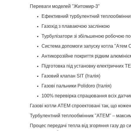
Переваги моделей "Житомир-3"
Ефективний турбулентний теплообмінник
Газохід з плаваючою заслінкою
Турбулізатори зі збільшеною робочою п
Система допомоги запуску котла "Атем 
Антикорозійне покриття рідким алюмініє
Підготовка під установку електричних Т
Газовий клапан SIT (Італія)
Газові пальники Polidoro (Італія)
100% перевірка спрацювання всіх датчик
Газові котли АТЕМ спроектовані так, що коже
Турбулентний теплообмінник "АТЕМ" – максим
Процес передачі тепла від згоряння газу до с