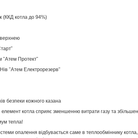
 (ККД котла до 94%)
оверхнею
Старт"
м "Атем Протект"
ЕНів "Атем Електрорезерв"
ів безпеки кожного казана
н елемент котла сприяє зменшенню витрати газу та збільше
ум тепла!
истеми опалення відбувається саме в теплообміннику котла, 