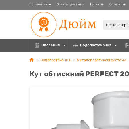
Про компанію
Оплата і доставка
Гарантія
Оптовикам
Всі категорії
Опалення
Водопостачання
Водопостачання
Металопластикові системи
Кут обтискний PERFEСT 20