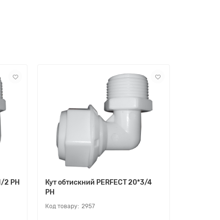
1/2 РН
Кут обтискний PERFEСT 20*3/4
Кут обти
РН
2957