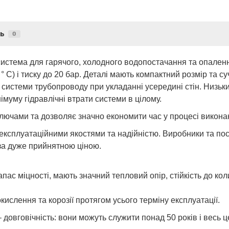
ь
0
стема для гарячого, холодного водопостачання та опалення
 ° С) і тиску до 20 бар. Деталі мають компактний розмір та
 системи трубопроводу при укладанні усередині стін. Низьк
імуму гідравлічні втрати системи в цілому.
ючами та дозволяє значно економити час у процесі виконан
експлуатаційними якостями та надійністю. Виробники та пос
за дуже прийнятною ціною.
пас міцності, мають значний тепловий опір, стійкість до ко
окислення та корозії протягом усього терміну експлуатації.
 довговічність: вони можуть служити понад 50 років і весь це