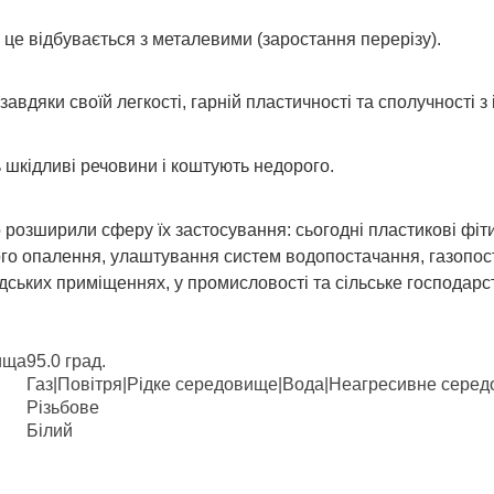
к це відбувається з металевими (заростання перерізу).
завдяки своїй легкості, гарній пластичності та сполучності 
шкідливі речовини і коштують недорого.
о розширили сферу їх застосування: сьогодні пластикові фіт
ого опалення, улаштування систем водопостачання, газопоста
адських приміщеннях, у промисловості та сільське господарс
ища
95.0 град.
Газ|Повітря|Рідке середовище|Вода|Неагресивне сере
Різьбове
Білий