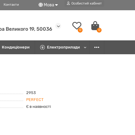
Особистий кабінет
Мова
Контакти
ра Великого 19, 50036
0
0
Кондиціонери
Електроприлади
2953
PERFEСT
Є в наявності