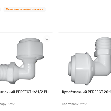
Металопластикові системи
бтискний PERFEСT 16*1/2 РН
Кут обтискний PERFEСT 20*
2955
2956