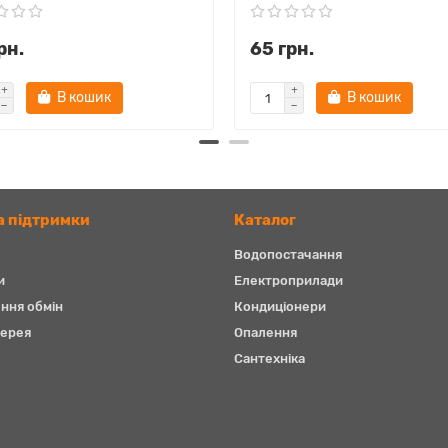
рн.
65 грн.
В кошик
В кошик
 підтримки
Каталог
Водопостачання
и
Електроприлади
ння обмін
Кондиціонери
ерея
Опалення
Сантехніка