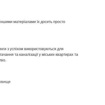
з іншими матеріалами їх досить просто
инги з успіхом використовуються для
чання та каналізації у міських квартирах та
тво.
довище