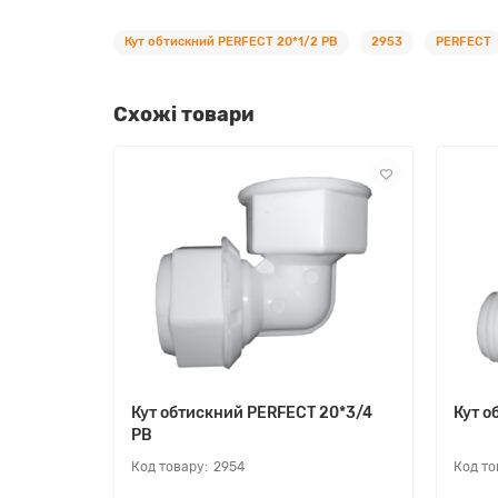
Кут обтискний PERFEСT 20*1/2 РВ
2953
PERFEСT
Схожі товари
Кут обтискний PERFEСT 20*3/4
Кут о
РВ
2954