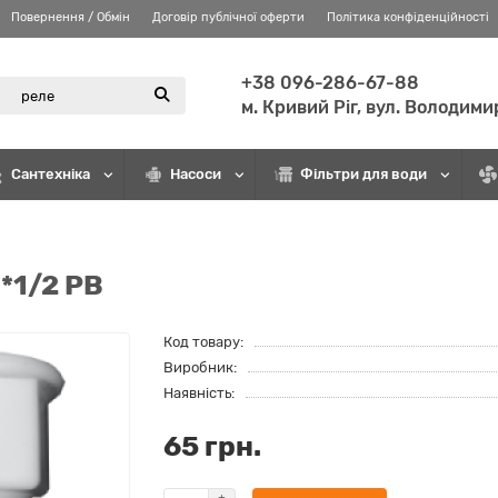
Повернення / Обмін
Договір публічної оферти
Політика конфіденційності
+38 096-286-67-88
м. Кривий Ріг, вул. Володими
Сантехніка
Насоси
Фільтри для води
*1/2 РВ
Код товару:
Виробник:
Наявність:
65 грн.