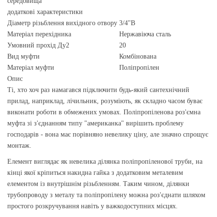
середовища
додаткові характеристики
Діаметр різьблення вихідного отвору
3/4"В
Матеріал перехідника
Нержавіюча сталь
Умовний прохід Ду2
20
Вид муфти
Комбінована
Матеріал муфти
Поліпропілен
Опис
Ті, хто хоч раз намагався підключити будь-який сантехнічний
прилад, наприклад, лічильник, розуміють, як складно часом буває
виконати роботи в обмежених умовах. Поліпропіленова роз'ємна
муфта зі з'єднанням типу "американка" вирішить проблему
господарів - вона має порівняно невелику ціну, але значно спрощує
монтаж.
Елемент виглядає як невелика ділянка поліпропіленової труби, на
кінці якої кріпиться накидна гайка з додатковим металевим
елементом із внутрішнім різьбленням. Таким чином, ділянки
трубопроводу з металу та поліпропілену можна роз'єднати шляхом
простого розкручування навіть у важкодоступних місцях.