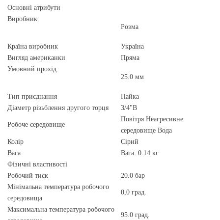
Основні атрибути
Виробник
Розма
Країна виробник
Україна
Вигляд американки
Пряма
Умовний прохід
25.0 мм
Тип приєднання
Пайка
Діаметр різьблення другого торця
3/4"В
Повітря Неагресивне
Робоче середовище
середовище Вода
Колір
Сірий
Вага
Вага: 0.14 кг
Фізичні властивості
Робочий тиск
20.0 бар
Мінімальна температура робочого
0,0 град.
середовища
Максимальна температура робочого
95.0 град.