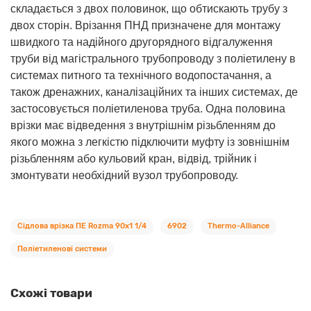
складається з двох половинок, що обтискають трубу з
двох сторін. Врізання ПНД призначене для монтажу
швидкого та надійного другорядного відгалуження
труби від магістрального трубопроводу з поліетилену в
системах питного та технічного водопостачання, а
також дренажних, каналізаційних та інших системах, де
застосовується поліетиленова труба. Одна половина
врізки має відведення з внутрішнім різьбленням до
якого можна з легкістю підключити муфту із зовнішнім
різьбленням або кульовий кран, відвід, трійник і
змонтувати необхідний вузол трубопроводу.
Сідлова врізка ПЕ Rozma 90х1 1/4
6902
Thermo-Alliance
Поліетиленові системи
Схожі товари