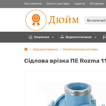
Про компанію
Оплата і доставка
Гарантія
Оптовикам
Всі категорії
Опалення
Водопостачання
Водопостачання
Поліетиленові системи
Сідлова врізка ПЕ Rozma 1