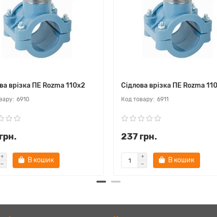
ва врізка ПЕ Rozma 110х2
Сідлова врізка ПЕ Rozma 11
6910
6911
грн.
237 грн.
В кошик
В кошик