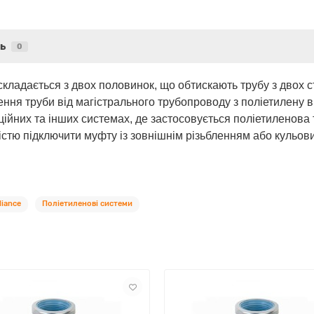
ь
0
складається з двох половинок, що обтискають трубу з двох 
ння труби від магістрального трубопроводу з поліетилену в
ійних та інших системах, де застосовується поліетиленова 
стю підключити муфту із зовнішнім різьбленням або кульовий
liance
Поліетиленові системи