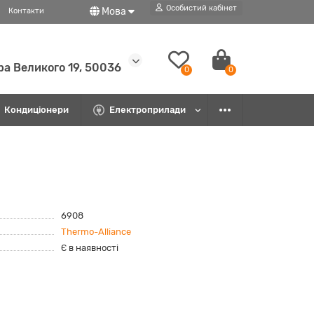
Особистий кабінет
Мова
Контакти
ра Великого 19, 50036
0
0
Кондиціонери
Електроприлади
6908
Thermo-Alliance
Є в наявності