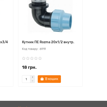
0х3/4
Кутник ПЕ Rozma 20х1/2 внутр.
Кутник П
6919
18 грн.
18 грн.
В кошик