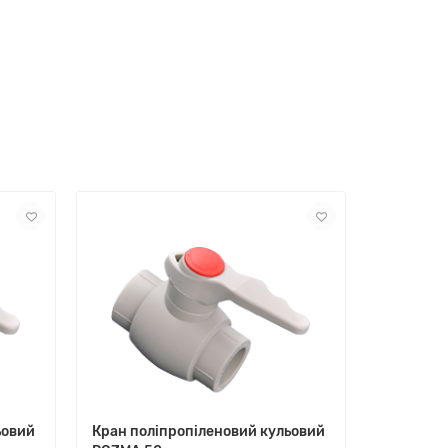
ьовий
Кран поліпропіленовий кульовий
Кран пол