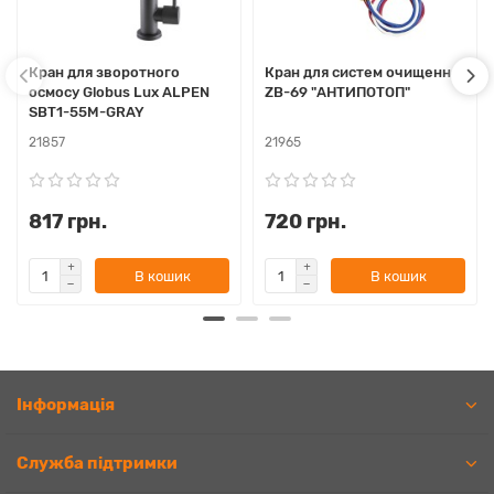
Кран для зворотного
Кран для систем очищення
осмосу Globus Lux ALPEN
ZB-69 "АНТИПОТОП"
SBT1-55M-GRAY
21857
21965
817 грн.
720 грн.
В кошик
В кошик
Iнформація
Служба підтримки