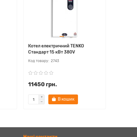
Котел електричний TENKO
Котел ел
Стандарт 15 кВт 380V
Преміум 
2743
11450 грн.
18780 
В кошик
Наші контакти