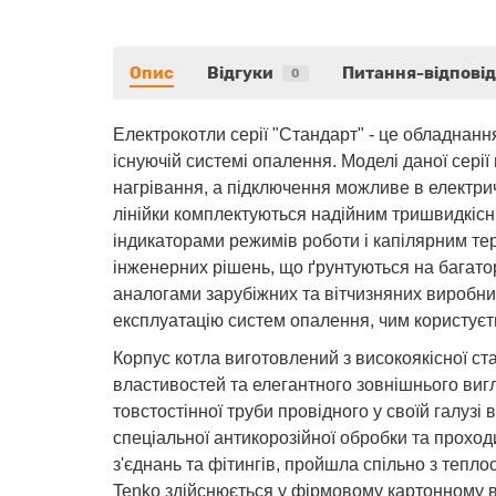
Опис
Відгуки
Питання-відповід
0
Електрокотли серії "Стандарт" - це обладнан
існуючій системі опалення. Моделі даної серії
нагрівання, а підключення можливе в електри
лінійки комплектуються надійним тришвидкіс
індикаторами режимів роботи і капілярним те
інженерних рішень, що ґрунтуються на багатор
аналогами зарубіжних та вітчизняних виробни
експлуатацію систем опалення, чим користуєт
Корпус котла виготовлений з високоякісної ст
властивостей та елегантного зовнішнього виг
товстостінної труби провідного у своїй галузі
спеціальної антикорозійної обробки та проход
з'єднань та фітингів, пройшла спільно з теп
Tenko здійснюється у фірмовому картонному вп