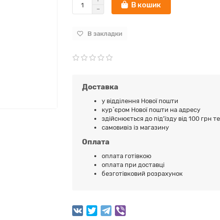
В кошик
В закладки
Доставка
у відділення Нової пошти
кур`єром Нової пошти на адресу
здійснюється до під'їзду від 100 грн т
самовивіз із магазину
Оплата
оплата готівкою
оплата при доставці
безготівковий розрахунок