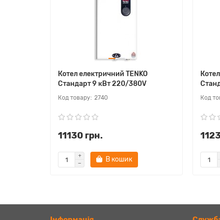
Котел електричний TENKO
Котел
Стандарт 9 кВт 220/380V
Станд
2740
11130 грн.
1123
В кошик
Iнформація
Служба