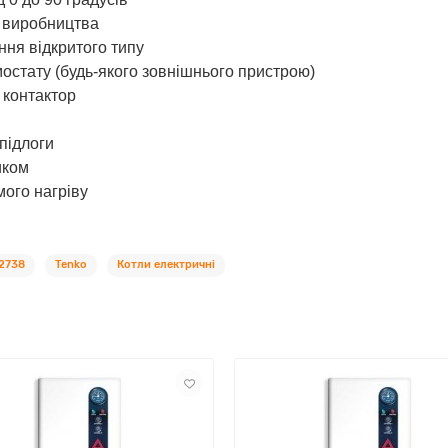
о виробництва
ння відкритого типу
остату (будь-якого зовнішнього пристрою)
 контактор
підлоги
иком
ого нагріву
2738
Tenko
Котли електричні