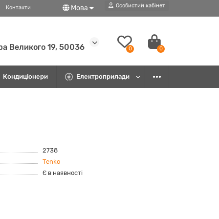
Особистий кабінет
Мова
Контакти
ра Великого 19, 50036
0
0
Кондиціонери
Електроприлади
2738
Tenko
Є в наявності