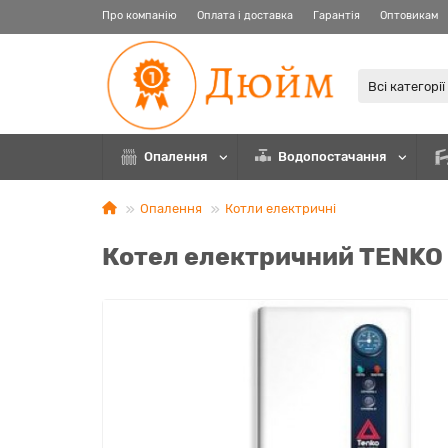
Про компанію
Оплата і доставка
Гарантія
Оптовикам
Всі категорії
Опалення
Водопостачання
Опалення
Котли електричні
Котел електричний TENKO 