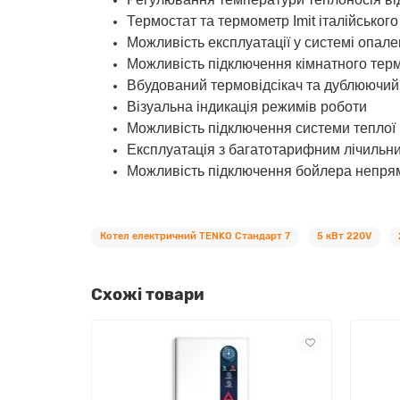
Термостат та термометр Imit італійськог
Можливість експлуатації у системі опале
Можливість підключення кімнатного терм
Вбудований термовідсікач та дублюючий
Візуальна індикація режимів роботи
Можливість підключення системи теплої 
Експлуатація з багатотарифним лічильн
Можливість підключення бойлера непрям
Котел електричний TENKO Стандарт 7
5 кВт 220V
Схожі товари