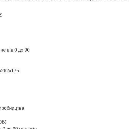
,5
не від 0 до 90
3х262х175
виробництва
0В)
 0 до 90 градусів