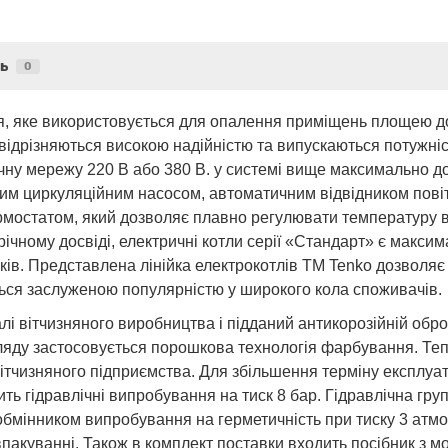
ь
0
ня, яке використовується для опалення приміщень площею до
 відрізняються високою надійністю та випускаються потужніс
чну мережу 220 В або 380 В. у системі вище максимально до
ним циркуляційним насосом, автоматичним відвідником пові
рмостатом, який дозволяє плавно регулювати температуру в 
ічному досвіді, електричні котли серії «Стандарт» є максим
ків. Представлена лінійка електрокотлів ТМ Tenko дозволя
ься заслуженою популярністю у широкого кола споживачів.
алі вітчизняного виробництва і підданий антикорозійній об
ляду застосовується порошкова технологія фарбування. Тепл
 вітчизняного підприємства. Для збільшення терміну експлуа
ить гідравлічні випробування на тиск 8 бар. Гідравлічна гру
лообмінником випробування на герметичність при тиску 3 ат
акуванні. Також в комплект поставки входить посібник з мо