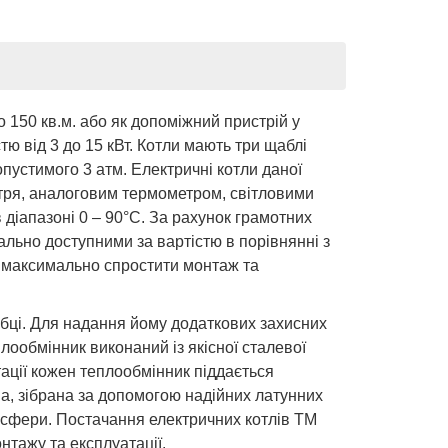
 150 кв.м. або як допоміжний пристрій у
тю від 3 до 15 кВт. Котли мають три щаблі
пустимого 3 атм. Електричні котли даної
тря, аналоговим термометром, світловими
діапазоні 0 – 90°С. За рахунок грамотних
ально доступними за вартістю в порівнянні з
є максимально спростити монтаж та
робці. Для надання йому додаткових захисних
ообмінник виконаний із якісної сталевої
тації кожен теплообмінник піддається
па, зібрана за допомогою надійних латунних
мосфери. Постачання електричних котлів ТМ
нтажу та експлуатації.