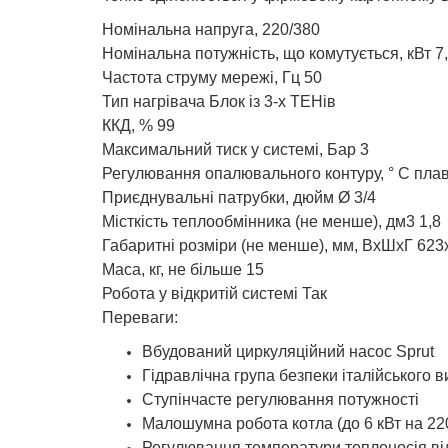
Номінальна напруга, 220/380
Номінальна потужність, що комутується, кВт 7
Частота струму мережі, Гц 50
Тип нагрівача Блок із 3-х ТЕНів
ККД, % 99
Максимальний тиск у системі, Бар 3
Регулювання опалювального контуру, ° С плав
Приєднувальні патрубки, дюйм Ø 3/4
Місткість теплообмінника (не менше), дм3 1,8
Габаритні розміри (не менше), мм, ВхШхГ 62
Маса, кг, не більше 15
Робота у відкритій системі Так
Переваги:
Вбудований циркуляційний насос Sprut
Гідравлічна група безпеки італійського 
Ступінчасте регулювання потужності
Малошумна робота котла (до 6 кВт на 22
Регулювання температури теплоносія від