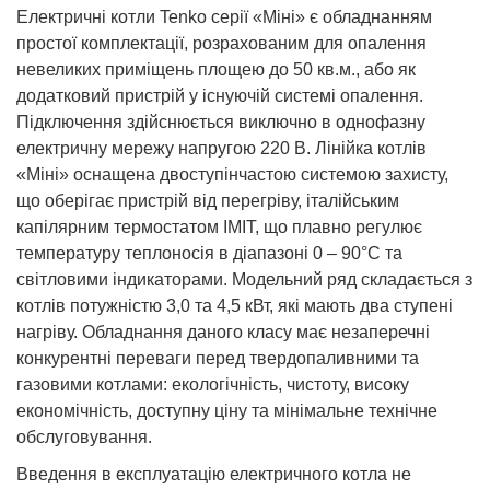
Електричні котли Tenko серії «Міні» є обладнанням
простої комплектації, розрахованим для опалення
невеликих приміщень площею до 50 кв.м., або як
додатковий пристрій у існуючій системі опалення.
Підключення здійснюється виключно в однофазну
електричну мережу напругою 220 В. Лінійка котлів
«Міні» оснащена двоступінчастою системою захисту,
що оберігає пристрій від перегріву, італійським
капілярним термостатом IMIT, що плавно регулює
температуру теплоносія в діапазоні 0 – 90°С та
світловими індикаторами. Модельний ряд складається з
котлів потужністю 3,0 та 4,5 кВт, які мають два ступені
нагріву. Обладнання даного класу має незаперечні
конкурентні переваги перед твердопаливними та
газовими котлами: екологічність, чистоту, високу
економічність, доступну ціну та мінімальне технічне
обслуговування.
Введення в експлуатацію електричного котла не