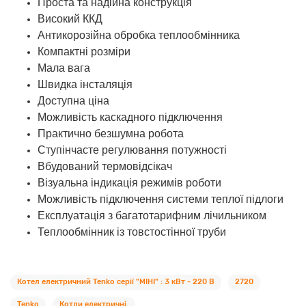
Проста та надійна конструкція
Високий ККД
Антикорозійна обробка теплообмінника
Компактні розміри
Мала вага
Швидка інсталяція
Доступна ціна
Можливість каскадного підключення
Практично безшумна робота
Ступінчасте регулювання потужності
Вбудований термовідсікач
Візуальна індикація режимів роботи
Можливість підключення системи теплої підлоги
Експлуатація з багатотарифним лічильником
Теплообмінник із товстостінної труби
Котел електричний Tenko серії "МІНІ" : 3 кВт - 220 В
2720
Tenko
Котли електричні.