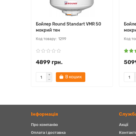
Бойлер Round Standart VMR 50
Бойле
мокрий тен
мокри
1299
4899 грн.
5099
В кошик
Iнформація
Служба
Про компанію
Акції
Оплата і доставка
Контакт