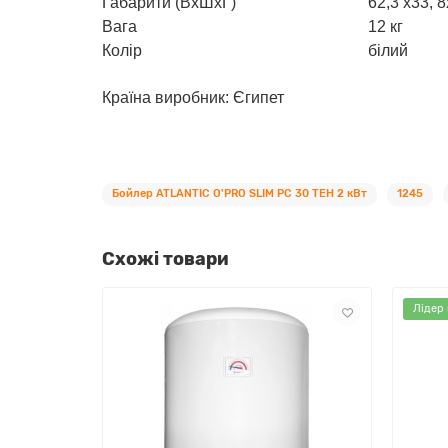
Габарити (ВхШхГ)
62,3 х33, 8
Вага
12 кг
Колір
білий
Країна виробник: Єгипет
Бойлер ATLANTIC O'PRO SLIM PC 30 ТЕН 2 кВт
1245
Схожі товари
Лідер