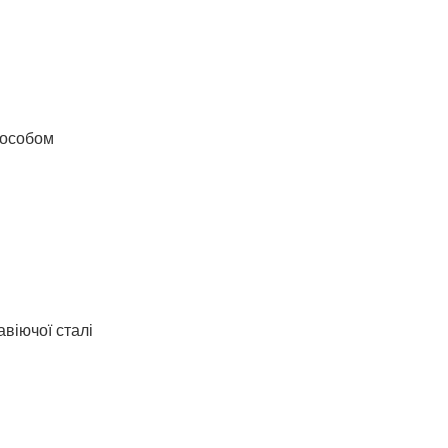
пособом
авіючої сталі