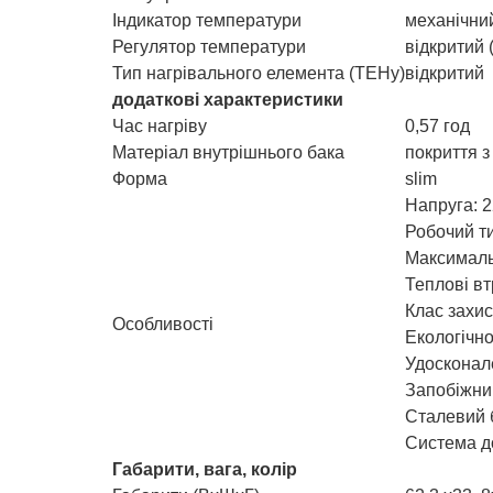
Індикатор температури
механічни
Регулятор температури
відкритий 
Тип нагрівального елемента (ТЕНу)
відкритий
додаткові характеристики
Час нагріву
0,57 год
Матеріал внутрішнього бака
покриття з
Форма
slim
Напруга: 2
Робочий ти
Максималь
Теплові вт
Клас захис
Особливості
Екологічно
Удосконале
Запобіжни
Сталевий б
Система до
Габарити, вага, колір