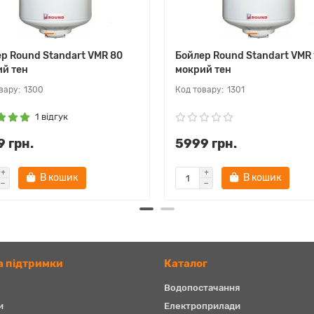
р Round Standart VMR 80
Бойлер Round Standart VMR
й тен
мокрий тен
1300
1301
1 відгук
 грн.
5999 грн.
В кошик
В кошик
 підтримки
Каталог
Водопостачання
и
Електроприлади