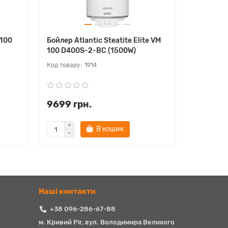
 100
Бойлер Atlantic Steatite Elite VM
Бойлер G
100 D400S-2-BC (1500W)
SNGV9 Sl
1914
9699 грн.
7799 гр
В кошик
Наші контакти
+38 096-286-67-88
м. Кривий Ріг, вул. Володимира Великого