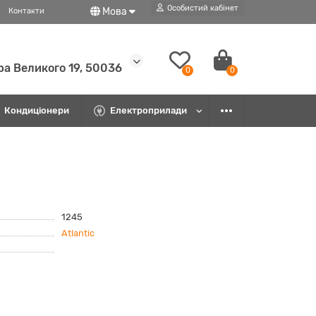
Особистий кабінет
Мова
Контакти
ра Великого 19, 50036
0
0
Кондиціонери
Електроприлади
1245
Atlantic