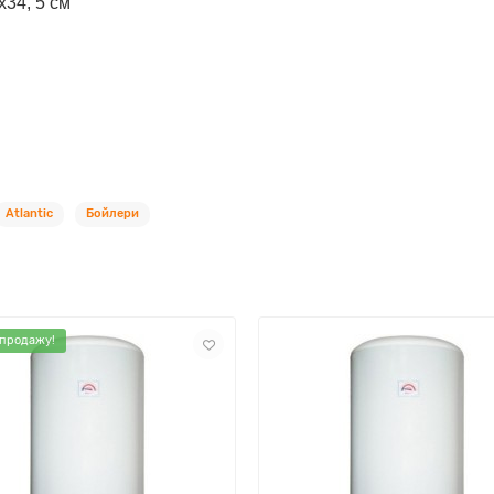
х34, 5 см
Atlantic
Бойлери
 продажу!