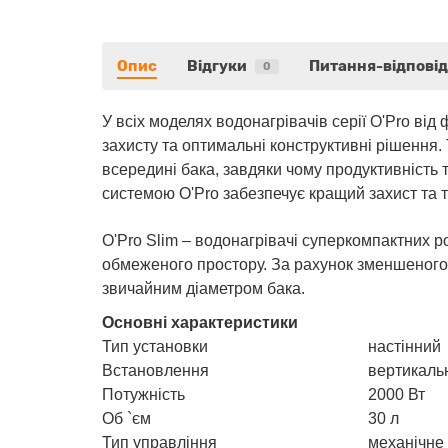
Опис
Відгуки
Питання-відповід
0
У всіх моделях водонагрівачів серії O'Pro ві
захисту та оптимальні конструктивні рішення.
всередині бака, завдяки чому продуктивність т
системою O'Pro забезпечує кращий захист та 
O'Pro Slim – водонагрівачі суперкомпактних р
обмеженого простору. За рахунок зменшеного 
звичайним діаметром бака.
Основні характеристики
Тип установки
настінний
Встановлення
вертикаль
Потужність
2000 Вт
Об `єм
30 л
Тип управління
механічне