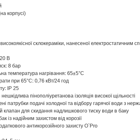
й
(на корпусі)
 високоякісної склокераміки, нанесеної електростатичним с
20 В
ск: 8 бар
на температура нагрівання: 65±5°C
рати при 65°C: 0,76 кВт/24 год
ту: IP 25
 нешкідлива пінополіуретанова ізоляція високої щільності
ні патрубки подачі холодної та відбору гарячої води з нерж
й клапан для скидання надлишкового тиску води в баку
ак із надійним захистом від корозії
даткового антикорозійного захисту O`Pro