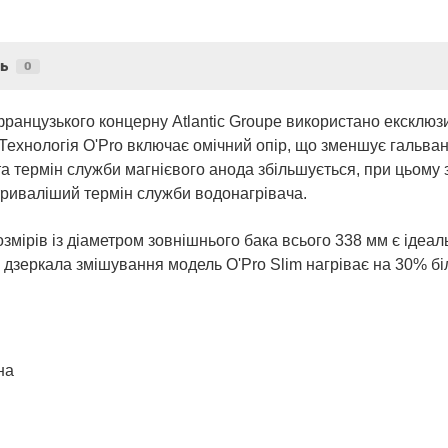
ь
0
д французького концерну Atlantic Groupe використано ексклю
 Технологія O'Pro включає омічний опір, що зменшує гальва
а термін служби магнієвого анода збільшується, при цьому з
триваліший термін служби водонагрівача.
озмірів із діаметром зовнішнього бака всього 338 мм є іде
дзеркала змішування модель O'Pro Slim нагріває на 30% біл
на