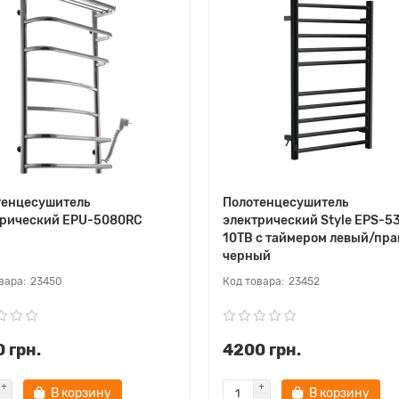
тенцесушитель
Полотенцесушитель
трический EPU-5080RC
электрический Style EPS-5
10TB с таймером левый/пр
черный
23450
23452
 грн.
4200 грн.
В корзину
В корзину