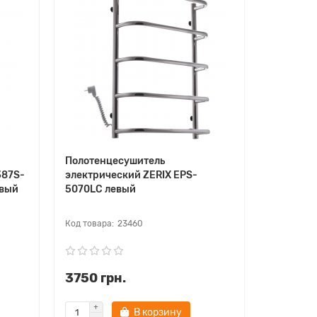
Полотенцесушитель
387S-
электрический ZERIX EPS-
авый
5070LC левый
23460
3750 грн.
В корзину