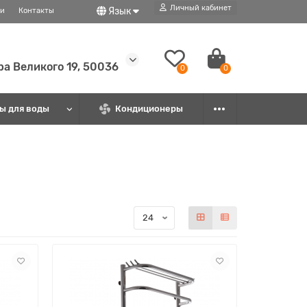
Личный кабинет
Язык
ти
Контакты
ира Великого 19, 50036
0
0
ы для воды
Кондиционеры