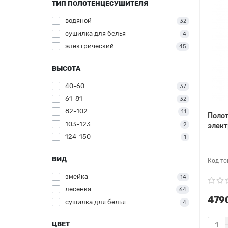
ТИП ПОЛОТЕНЦЕСУШИТЕЛЯ
водяной
32
сушилка для белья
4
электрический
45
ВЫСОТА
40-60
37
61-81
32
82-102
11
Поло
103-123
2
элек
124-150
1
ВИД
змейка
14
лесенка
64
4790
сушилка для белья
4
ЦВЕТ