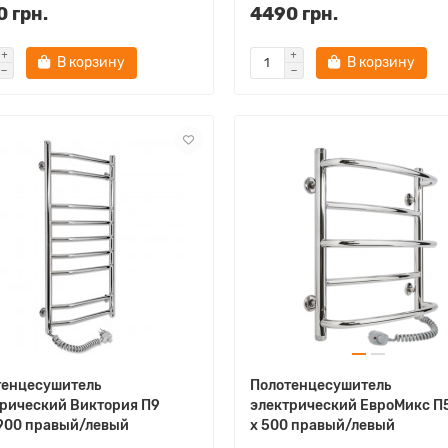
 грн.
4490 грн.
В корзину
В корзину
тенцесушитель
Полотенцесушитель
рический Виктория П9
электрический ЕвроМикс П
900 правый/левый
х 500 правый/левый