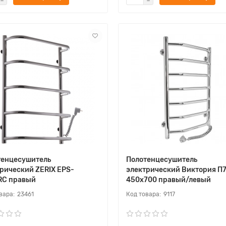
тенцесушитель
Полотенцесушитель
рический ZERIX EPS-
электрический Виктория П
RC правый
450х700 правый/левый
23461
9117