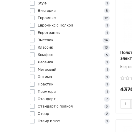
Style
1
Виктория
8
Евромикс
12
Евромикс с Полкой
1
Евротрапик
1
Змеевик
14
Классик
13
Поло
Комфорт
6
элек
Лесенка
1
Метровый
1
Оптима
1
Практик
1
4370
Премьера
1
Стандарт
9
Стандарт с полкой
5
Стеир
2
Стеир плюс
1