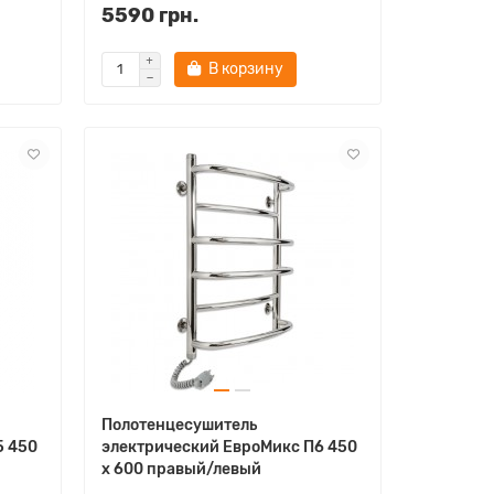
5590 грн.
В корзину
Полотенцесушитель
5 450
электрический ЕвроМикс П6 450
х 600 правый/левый