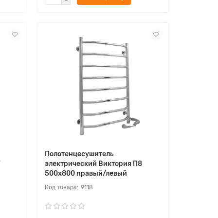
Полотенцесушитель
7
электрический Виктория П8
500х800 правый/левый
9118