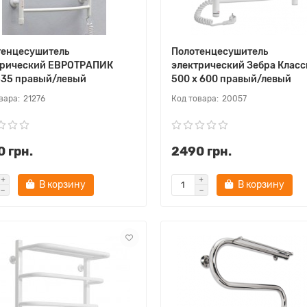
тенцесушитель
Полотенцесушитель
трический ЕВРОТРАПИК
электрический Зебра Класc
535 правый/левый
500 х 600 правый/левый
21276
20057
 грн.
2490 грн.
В корзину
В корзину