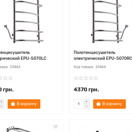
тенцесушитель
Полотенцесушитель
трический EPU-5070LC
электрический EPU-5070R
23463
23464
 грн.
4370 грн.
В корзину
В корзину