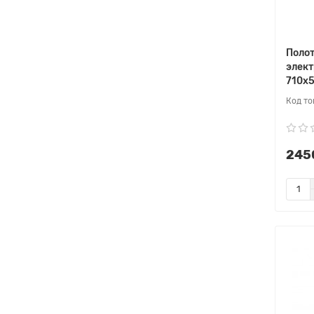
Поло
элек
710х
2450