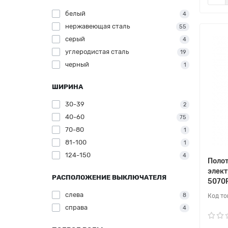
белый
4
нержавеющая сталь
55
серый
4
углеродистая сталь
19
черный
1
ШИРИНА
30-39
2
40-60
75
70-80
1
81-100
1
124-150
4
Поло
элект
РАСПОЛОЖЕНИЕ ВЫКЛЮЧАТЕЛЯ
5070
слева
8
справа
4