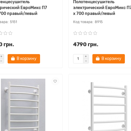
тенцесушитель
Полотенцесушитель
трический ЕвроМикс П7
электрический ЕвроМикс П
700 правый/левый
х 700 правый/левый
5151
8915
 грн.
4790 грн.
В корзину
В корзину