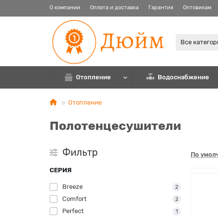
О компании
Оплата и доставка
Гарантия
Оптовикам
Все катего
Отопление
Водоснабжение
Отопление
Полотенцесушители
Фильтр
По умол
СЕРИЯ
Breeze
2
Comfort
2
Perfect
1