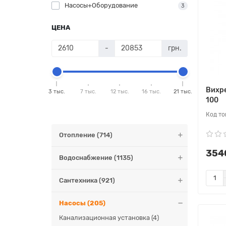
Насосы+Оборудование
3
ЦЕНА
-
грн.
Вихре
3 тыс.
7 тыс.
12 тыс.
16 тыс.
21 тыс.
100
Отопление (714)
3540
Водоснабжение (1135)
Сантехника (921)
Насосы (205)
Канализационная установка (4)