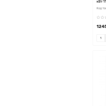
кВт 1
1245