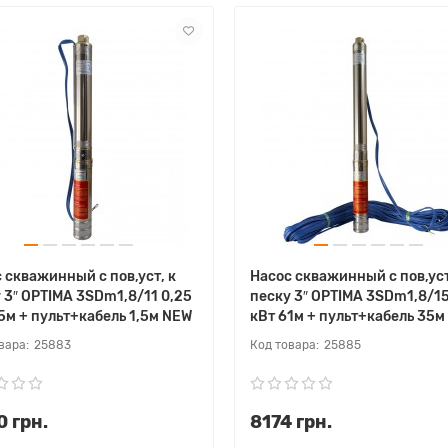
 скважинный с пов,уст, к
Насос скважинный с пов,уст
 3″ OPTIMA 3SDm1,8/11 0,25
песку 3″ OPTIMA 3SDm1,8/15
5м + пульт+кабель 1,5м NEW
кВт 61м + пульт+кабель 35м
25883
25885
 грн.
8174 грн.