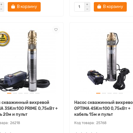
В корзину
В корзину
с скважинный вихревой
Насос скважинный вихрево
A 3SKm100 PRIME 0,75кВт +
OPTIMA 4SKm100 0,75кВт +
ь 20м и пульт
кабель 15м и пульт
26218
25768