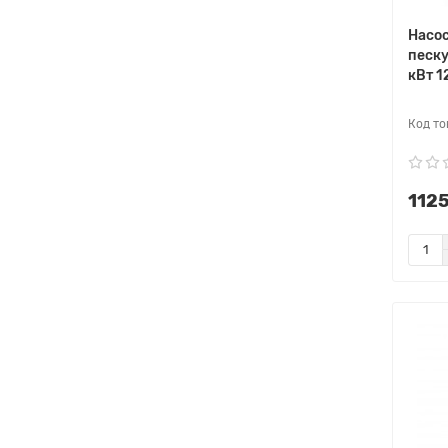
Насос
песку
кВт 1
1125