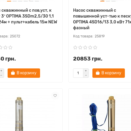
 скважинный с пов,уст, к
Насос скважинный с
 3″ OPTIMA 3SDm2,5/30 1,1
повышенной уст-тью к песк
24м + пульт+кабель 15м NEW
OPTIMA 4SD16/13 3,0 кВт 71
фазный
25072
25819
0 грн.
20853 грн.
В корзину
В корзину