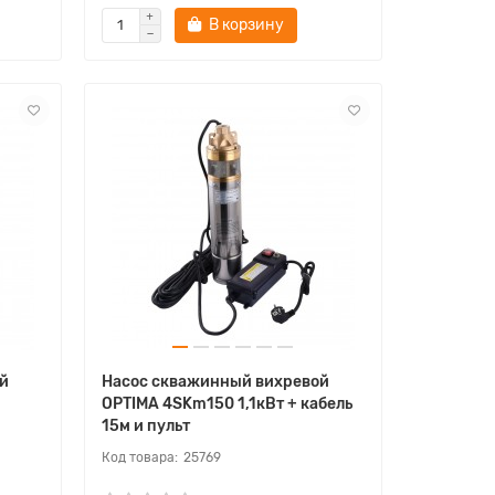
В корзину
й
Насос скважинный вихревой
OPTIMA 4SKm150 1,1кВт + кабель
15м и пульт
25769