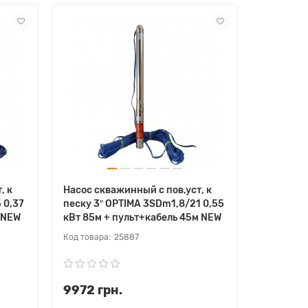
, к
Насос скважинный с пов,уст, к
 0,37
песку 3″ OPTIMA 3SDm1,8/21 0,55
 NEW
кВт 85м + пульт+кабель 45м NEW
25887
9972 грн.