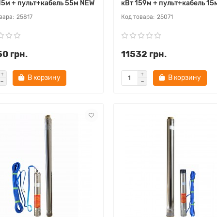
15м + пульт+кабель 55м NEW
кВт 159м + пульт+кабель 15
25817
25071
0 грн.
11532 грн.
В корзину
В корзину