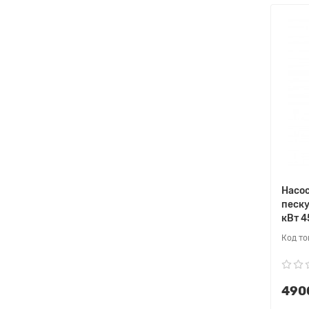
Насос
песку
кВт 4
4900