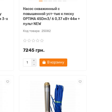
Насос скважинный с
у
повышенной уст-тью к песку
м 3-х
OPTIMA 4SDm3/ 6 0,37 кВт 44м +
пульт NEW
25082
7245 грн.
В корзину