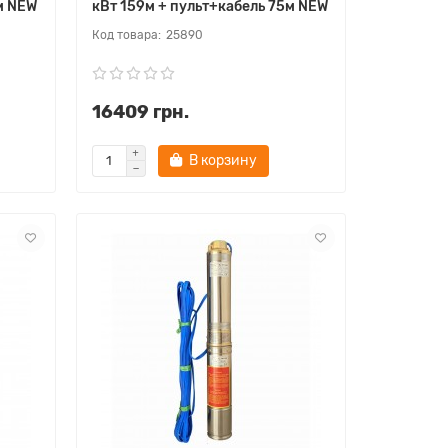
м NEW
кВт 159м + пульт+кабель 75м NEW
25890
16409 грн.
В корзину