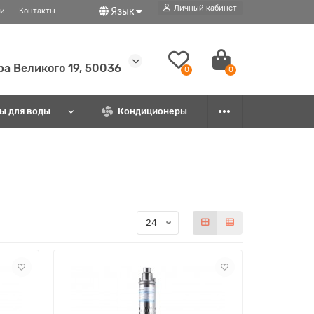
Личный кабинет
Язык
ти
Контакты
ира Великого 19, 50036
0
0
ы для воды
Кондиционеры