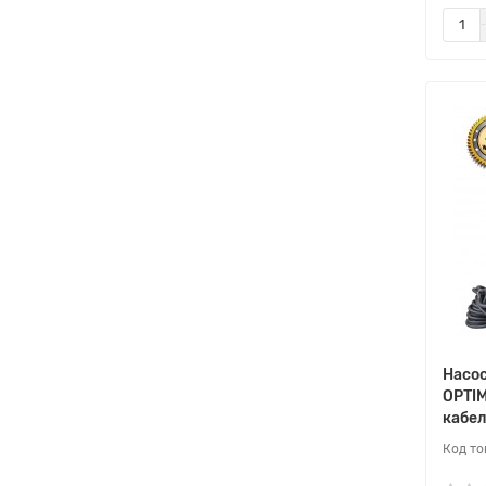
Насо
OPTIM
кабел