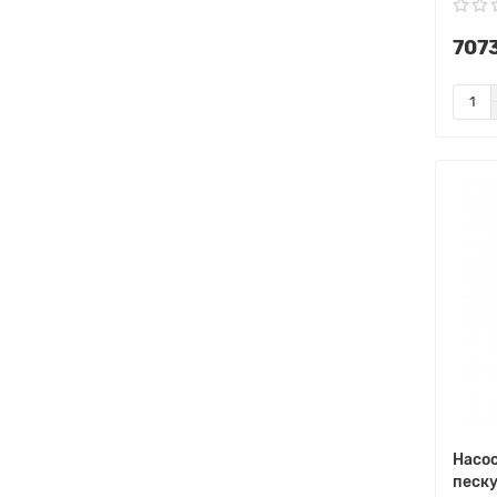
7073
Насос
песку