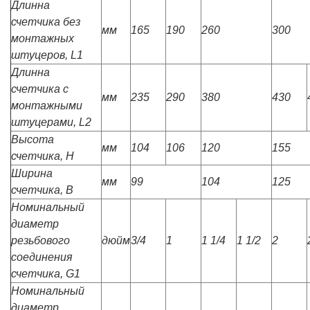
Длинна
счетчика без
мм
165
190
260
300
монтажных
штуцеров, L1
Длинна
счетчика с
мм
235
290
380
430
монтажными
штуцерами, L2
Высота
мм
104
106
120
155
счетчика, Н
Ширина
мм
99
104
125
счетчика, В
Номинальный
диаметр
резьбового
дюйм
3/4
1
1 1/4
1 1/2
2
соединения
счетчика, G1
Номинальный
диаметр