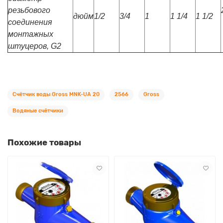
резьбового
дюйм
1/2
3/4
1
1 1/4
1 1/2
соединения
монтажных
штуцеров, G2
Счётчик воды Gross MNK-UA 20
2566
Gross
Водяные счётчики
Похожие товары