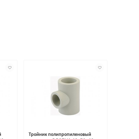
й
Тройник полипропиленовый
Тройник