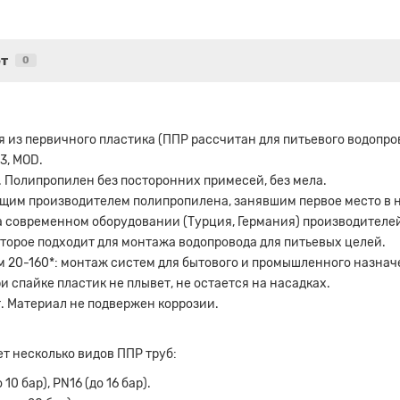
т
0
 из первичного пластика (ППР рассчитан для питьевого водопрово
3, MOD.
. Полипропилен без посторонних примесей, без мела.
ущим производителем полипропилена, занявшим первое место в 
 современном оборудовании (Турция, Германия) производителей 
оторое подходит для монтажа водопровода для питьевых целей.
 20-160*: монтаж систем для бытового и промышленного назнач
и спайке пластик не плывет, не остается на насадках.
. Материал не подвержен коррозии.
т несколько видов ППР труб:
0 бар), PN16 (до 16 бар).