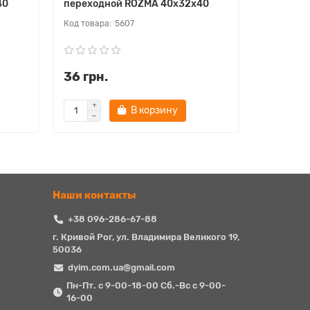
40
переходной ROZMA 40х32х40
переход
5607
36 грн.
61 грн.
В корзину
Наши контакты
+38 096-286-67-88
г. Кривой Рог, ул. Владимира Великого 19,
50036
dyim.com.ua@gmail.com
Пн-Пт. с 9-00-18-00 Сб.-Вс с 9-00-
16-00