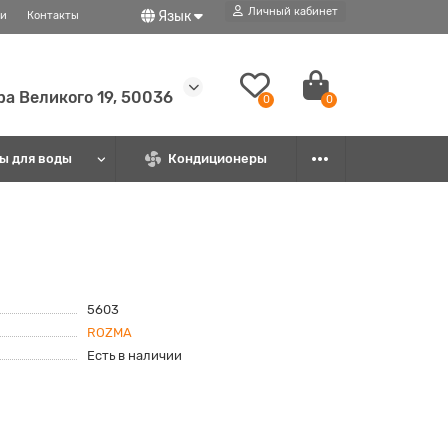
Личный кабинет
Язык
ти
Контакты
ира Великого 19, 50036
0
0
ы для воды
Кондиционеры
5603
ROZMA
Есть в наличии