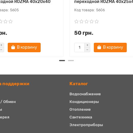
ходной ROZMA 40х20х40
переходной ROZMA 40х25х
5605
5606
рн.
50 грн.
В корзину
В корзину
а поддержки
Каталог
Водоснабжение
 / Обмен
Кондиционеры
ы
Отопление
ерея
Сантехника
Электроприборы