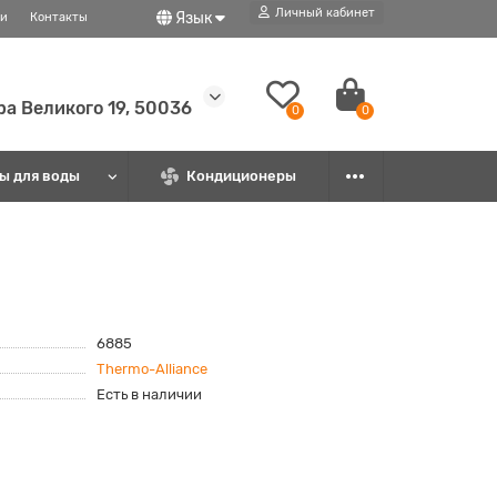
Личный кабинет
Язык
ти
Контакты
ира Великого 19, 50036
0
0
ы для воды
Кондиционеры
6885
Thermo-Alliance
Есть в наличии