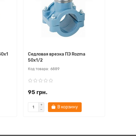
40х1
Седловая врезка ПЭ Rozma
Седловая
50х1/2
50х3/4
6889
95 грн.
97 грн.
В корзину