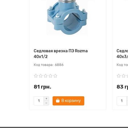
Седловая врезка ПЭ Rozma
Седло
40х1/2
40х3
6886
81 грн.
83 г
В корзину