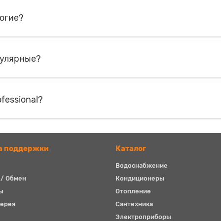
рогие?
пулярные?
fessional?
а поддержки
Каталог
Водоснабжение
 / Обмен
Кондиционеры
ы
Отопление
ерея
Сантехника
Электроприборы