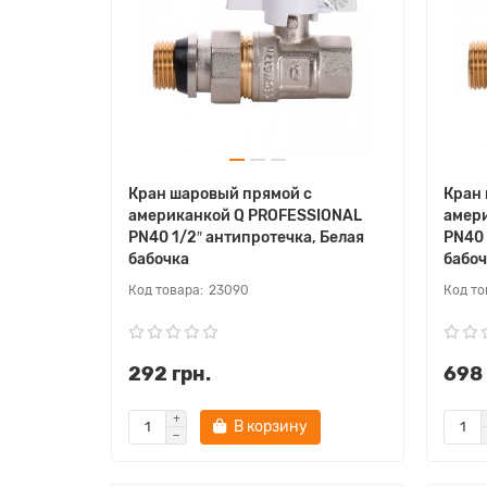
Кран шаровый прямой с
Кран
американкой Q PROFESSIONAL
амер
PN40 1/2″ антипротечка, Белая
PN40 
бабочка
бабоч
23090
292 грн.
698 
В корзину