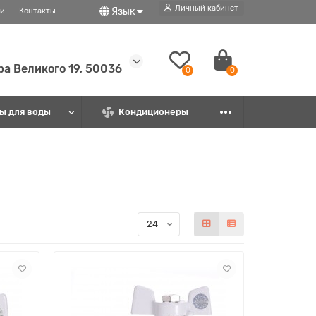
Личный кабинет
Язык
ти
Контакты
ира Великого 19, 50036
0
0
ы для воды
Кондиционеры