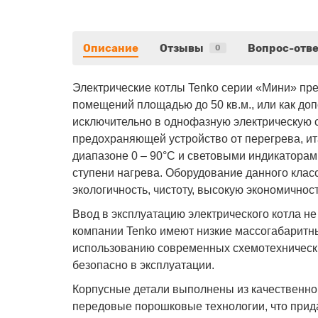
Описание
Отзывы
Вопрос-отве
0
Электрические котлы Tenko серии «Мини» пр
помещений площадью до 50 кв.м., или как д
исключительно в однофазную электрическую 
предохраняющей устройство от перегрева, и
диапазоне 0 – 90°С и световыми индикаторами
ступени нагрева. Оборудование данного кла
экологичность, чистоту, высокую экономично
Ввод в эксплуатацию электрического котла н
компании Tenko имеют низкие массогабаритны
использованию современных схемотехнически
безопасно в эксплуатации.
Корпусные детали выполнены из качественной
передовые порошковые технологии, что прид