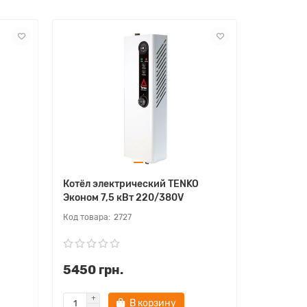
Котёл электрический TENKO
Котёл эл
Эконом 7,5 кВт 220/380V
Эконом 9
2727
5450 грн.
5570 г
В корзину