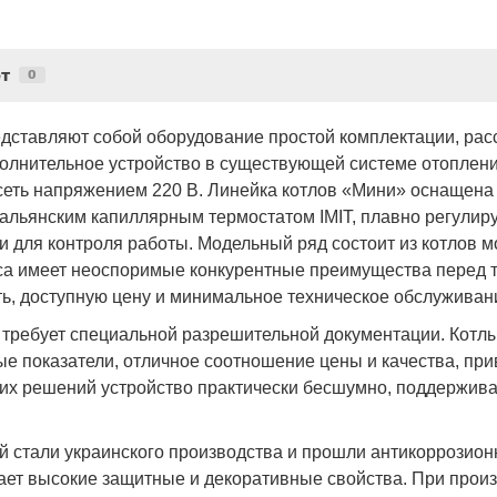
т
0
едставляют собой оборудование простой комплектации, ра
ополнительное устройство в существующей системе отоплен
сеть напряжением 220 В. Линейка котлов «Мини» оснащена
тальянским капиллярным термостатом IMIT, плавно регули
 для контроля работы. Модельный ряд состоит из котлов мо
сса имеет неоспоримые конкурентные преимущества перед 
сть, доступную цену и минимальное техническое обслуживан
е требует специальной разрешительной документации. Кот
е показатели, отличное соотношение цены и качества, пр
х решений устройство практически бесшумно, поддержива
 стали украинского производства и прошли антикоррозионн
ает высокие защитные и декоративные свойства. При прои