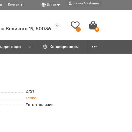
Личный кабинет
Язык
ти
Контакты
ира Великого 19, 50036
0
0
ы для воды
Кондиционеры
2721
Tenko
Есть в наличии