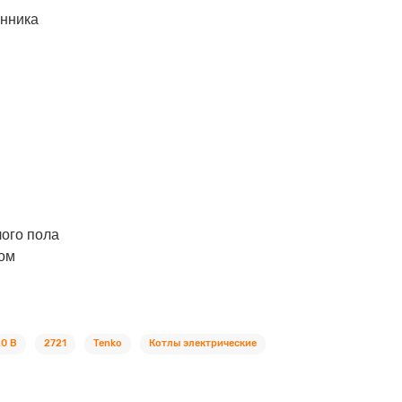
енника
ого пола
ом
20 В
2721
Tenko
Котлы электрические