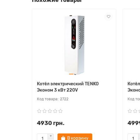
Котёл электрический TENKO
Котёл
Эконом 3 кВт 220V
Эконо
2722
4930 грн.
4999
В корзину