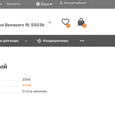
Личный кабинет
Язык
ти
Контакты
ира Великого 19, 50036
0
0
ы для воды
Кондиционеры
ый
2506
ATON
Есть в наличии