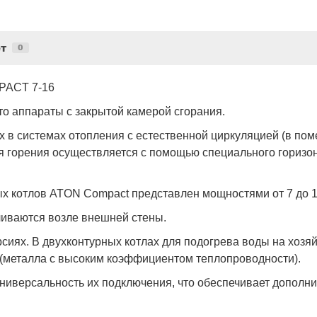
т
0
ACT 7-16
о аппараты с закрытой камерой сгорания.
их в системах отопления с естественной циркуляцией (в п
ля горения осуществляется с помощью специального гориз
х котлов ATON Compact представлен мощностями от 7 до 16
вливаются возле внешней стены.
рсиях. В двухконтурных котлах для подогрева воды на хоз
 (металла с высоким коэффициентом теплопроводности).
ниверсальность их подключения, что обеспечивает дополни