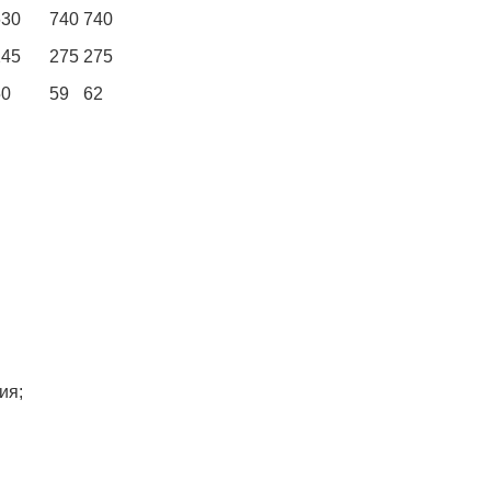
630
740
740
245
275
275
50
59
62
ия;