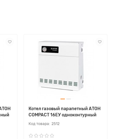
 АТОН
Котел газовый парапетный АТОН
Котел га
рный
COMPACT 16ЕУ одноконтурный
COMPACT
2512