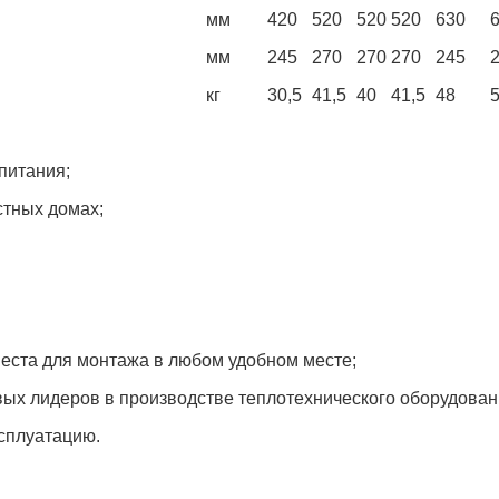
мм
420
520
520
520
630
мм
245
270
270
270
245
кг
30,5
41,5
40
41,5
48
питания;
стных домах;
еста для монтажа в любом удобном месте;
ых лидеров в производстве теплотехнического оборудован
ксплуатацию.