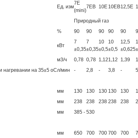
7Е
Ед. изм
7EB
10Е
10ЕВ
12,5Е
(mini)
Природный газ
%
90
90
90
90
90
7
7
10
10
12,5
1
кВт
±0,35
±0,35
±0,5
±0,5
±0,625
м3/ч
0,78
0,78
1,12
1,12
1,39
1
и нагревании на 35±5 оС
л/мин
-
2,8
-
3,8
-
5
мм
130
130
130
130
130
мм
238
238
238
238
238
мм
385 - 530
мм
650
700
700
700
700