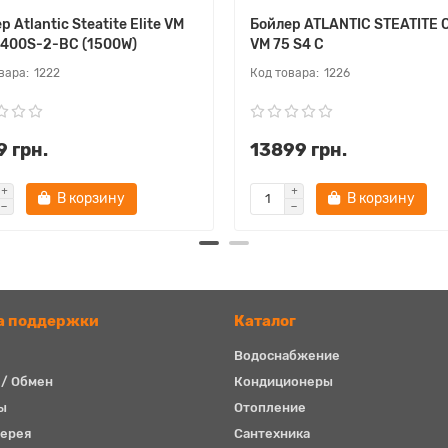
р Atlantic Steatite Elite VM
Бойлер ATLANTIC STEATITE
D400S-2-BC (1500W)
VM 75 S4 C
1222
1226
 грн.
13899 грн.
В корзину
В корзину
а поддержки
Каталог
Водоснабжение
 / Обмен
Кондиционеры
ы
Отопление
ерея
Сантехника