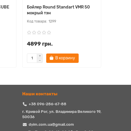
 CUBE
Бойлер Round Standart VMR 50
Бойлер R
мокрый тэн
мокрый т
1299
4899 грн.
5099 г
В корзину
Наши контакты
+38 096-286-67-88
г. Кривой Рог, ул. Владимира Великого 19,
50036
dyim.com.ua@gmail.com