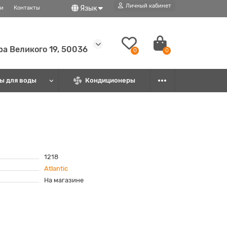
Личный кабинет
Язык
ти
Контакты
ира Великого 19, 50036
0
0
ы для воды
Кондиционеры
1218
Atlantic
На магазине