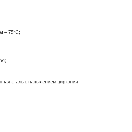
ы – 75⁰C;
ая;
нная сталь с напылением циркония
;