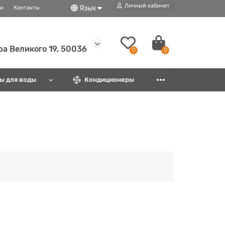
Личный кабинет
Язык
ти
Контакты
ира Великого 19, 50036
0
0
ы для воды
Кондиционеры