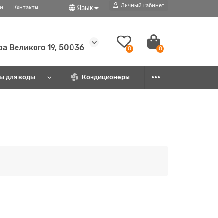
Личный кабинет
Язык
ти
Контакты
ира Великого 19, 50036
0
0
ы для воды
Кондиционеры